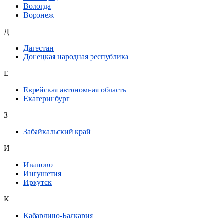
Вологда
Воронеж
Д
Дагестан
Донецкая народная республика
Е
Еврейская автономная область
Екатеринбург
З
Забайкальский край
И
Иваново
Ингушетия
Иркутск
К
Кабардино-Балкария