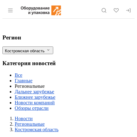
Раздел навигации по сайту eqinfo.ru
В роботизированную ферму в Костромск
Фильтры
Регион
Костромская область
Категория новостей
Все
Главные
Региональные
Дальнее зарубежье
Ближнее зарубежье
Новости компаний
Обзоры отрасли
Новости
Разделы
Новости
Региональные
Костромская область