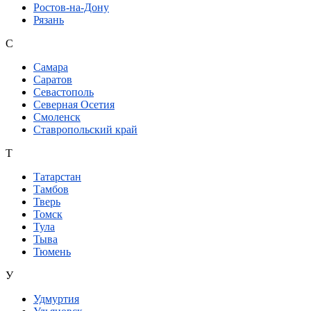
Ростов-на-Дону
Рязань
С
Самара
Саратов
Севастополь
Северная Осетия
Смоленск
Ставропольский край
Т
Татарстан
Тамбов
Тверь
Томск
Тула
Тыва
Тюмень
У
Удмуртия