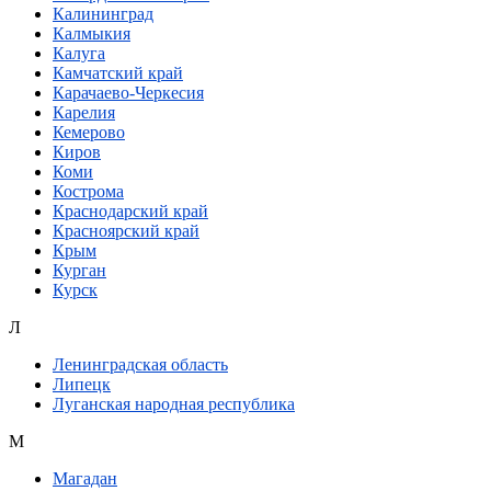
Калининград
Калмыкия
Калуга
Камчатский край
Карачаево-Черкесия
Карелия
Кемерово
Киров
Коми
Кострома
Краснодарский край
Красноярский край
Крым
Курган
Курск
Л
Ленинградская область
Липецк
Луганская народная республика
М
Магадан