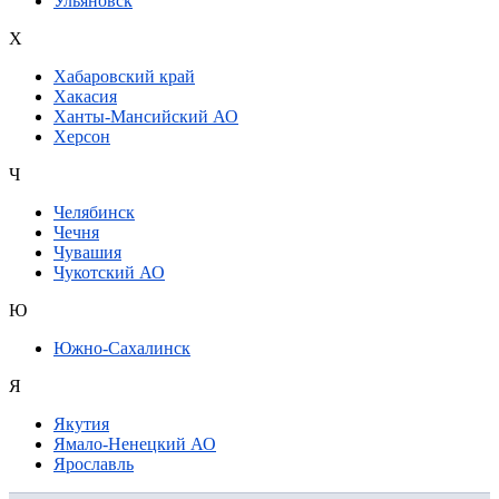
Ульяновск
Х
Хабаровский край
Хакасия
Ханты-Мансийский АО
Херсон
Ч
Челябинск
Чечня
Чувашия
Чукотский АО
Ю
Южно-Сахалинск
Я
Якутия
Ямало-Ненецкий АО
Ярославль