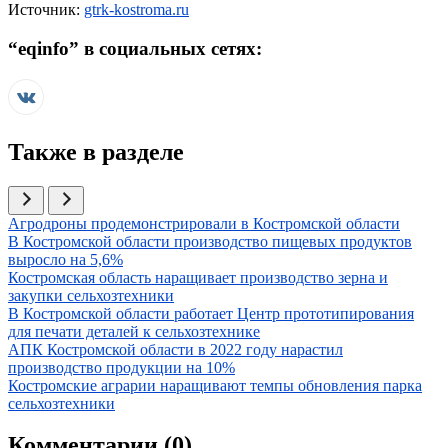
Источник:
gtrk-kostroma.ru
“
eqinfo
” в социальных сетях:
Также в разделе
Иллюстрация новости
Агродроны продемонстрировали в Костромской области
Иллюстрация новости
В Костромской области производство пищевых продуктов
выросло на 5,6%
Иллюстрация новости
Костромская область наращивает производство зерна и
закупки сельхозтехники
Иллюстрация новости
В Костромской области работает Центр прототипирования
для печати деталей к сельхозтехнике
Иллюстрация новости
АПК Костромской области в 2022 году нарастил
производство продукции на 10%
Иллюстрация новости
Костромские аграрии наращивают темпы обновления парка
сельхозтехники
Комментарии (
0
)