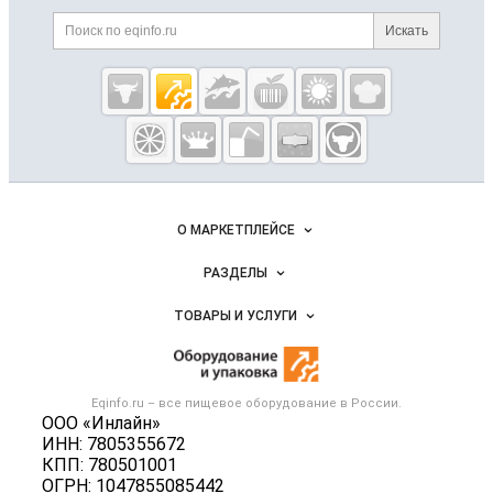
Дополнительная информация
Поиск по сайту и ссылк
Искать
Cсылки на полезные проекты
Eqinfo.ru —
пищевое
оборудование
и упаковка
Важные разделы и контакты
Навигация по сайту
О МАРКЕТПЛЕЙСЕ
Новости Eqinfo.ru
РАЗДЕЛЫ
Услуги и цены
Объявления
ТОВАРЫ И УСЛУГИ
Размещение рекламы
Новости рынка
Оборудование для пищепрома
Публичная оферта
Вакансии
Тара и упаковка
Контактная информация
Блог
Eqinfo.ru – все
пищевое оборудование
в России.
Б/у оборудование
Политика обработки персональных данных
ООО «Инлайн»
Вакансии
ИНН: 7805355672
Для СМИ
КПП: 780501001
Информация о компаниях
ОГРН: 1047855085442